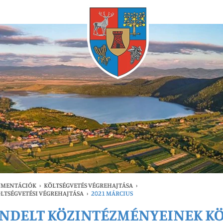
Bármikor
UMENTÁCIÓK
›
KÖLTSÉGVETÉS VÉGREHAJTÁSA
›
LTSÉGVETÉSI VÉGREHAJTÁSA
›
2021 MÁRCIUS
NDELT KÖZINTÉZMÉNYEINEK KÖ
gfrissebb
Bármikor