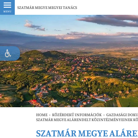
Legfrissebb
SZATMÁR MEGYE MEGYEI TANÁCS
MENU
HOME
›
KÖZÉRDEKŰ INFORMÁCIÓK
›
GAZDASÁGI DOK
SZATMÁR MEGYE ALÁRENDELT KÖZINTÉZMÉNYEINEK KÖ
SZATMÁR MEGYE ALÁRE
Le