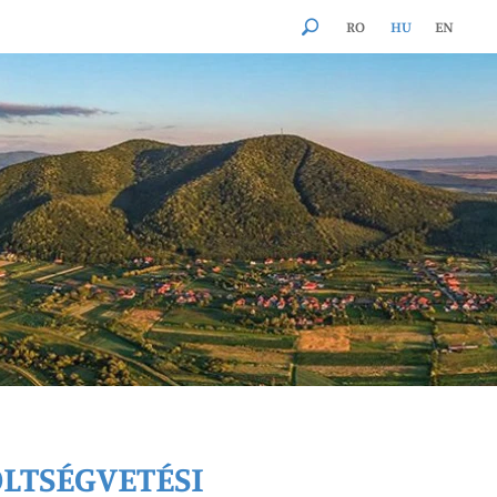
RO
HU
EN
×
LTSÉGVETÉSI