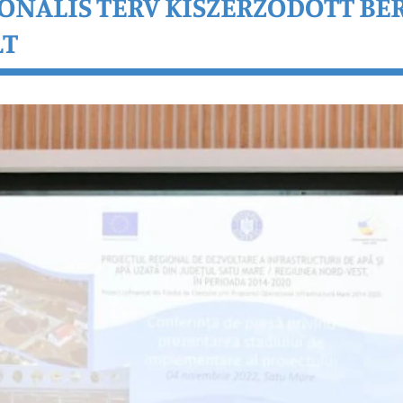
IONÁLIS TERV KISZERZŐDÖTT B
LT