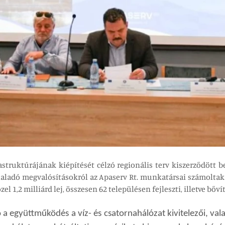
astruktúrájának kiépítését célzó regionális terv kiszerződött b
aladó megvalósításokról az Apaserv Rt. munkatársai számoltak
1,2 milliárd lej, összesen 62 településen fejleszti, illetve bővíti
 együttműködés a víz- és csatornahálózat kivitelezői, vala