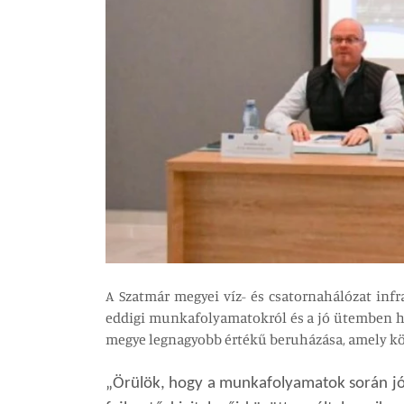
A Szatmár megyei víz- és csatornahálózat infr
eddigi munkafolyamatokról és a jó ütemben h
megye legnagyobb értékű beruházása, amely közel 
„Örülök, hogy a munkafolyamatok során jó a