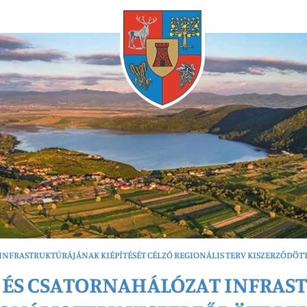
Bármikor
 INFRASTRUKTÚRÁJÁNAK KIÉPÍTÉSÉT CÉLZÓ REGIONÁLIS TERV KISZERZŐDÖT
Z- ÉS CSATORNAHÁLÓZAT INFRA