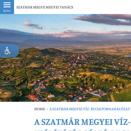
Legfrissebb
SZATMÁR MEGYE MEGYEI TANÁCS
MENU
HOME
›
A SZATMÁR MEGYEI VÍZ- ÉS CSATORNAHÁLÓZAT
A SZATMÁR MEGYEI VÍ