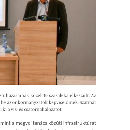
eruházásainak közel 30 százaléka elkészült. Az
 be az önkormányzatok képviselőinek. Szatmár
 ki a víz- és csatornahálózatot.
mint a megyei tanács közúti infrastruktúrát