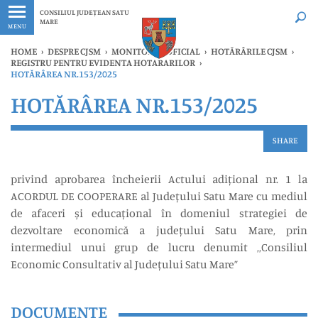
Ultimele
Oricând
CONSILIUL JUDEȚEAN SATU
MARE
MENU
HOME
›
DESPRE CJSM
›
MONITORUL OFICIAL
›
HOTĂRÂRILE CJSM
›
REGISTRU PENTRU EVIDENTA HOTARARILOR
›
HOTĂRÂREA NR.153/2025
HOTĂRÂREA NR.153/2025
SHARE
privind aprobarea încheierii Actului adițional nr. 1 la
ACORDUL DE COOPERARE al Județului Satu Mare cu mediul
de afaceri și educațional în domeniul strategiei de
dezvoltare economică a județului Satu Mare, prin
intermediul unui grup de lucru denumit ,,Consiliul
Economic Consultativ al Județului Satu Mare”
DOCUMENTE