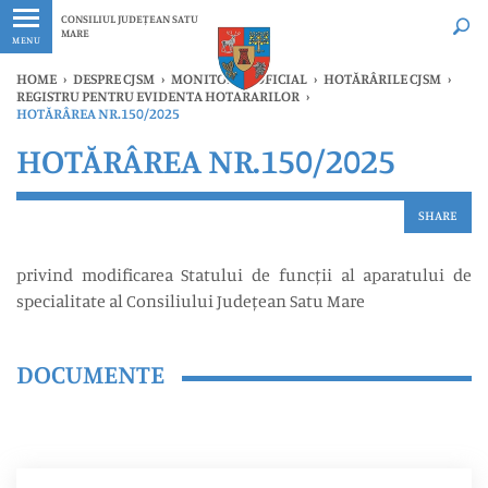
Ultimele
Oricând
CONSILIUL JUDEȚEAN SATU
MARE
MENU
HOME
›
DESPRE CJSM
›
MONITORUL OFICIAL
›
HOTĂRÂRILE CJSM
›
REGISTRU PENTRU EVIDENTA HOTARARILOR
›
HOTĂRÂREA NR.150/2025
HOTĂRÂREA NR.150/2025
SHARE
privind modificarea Statului de funcții al aparatului de
specialitate al Consiliului Județean Satu Mare
DOCUMENTE