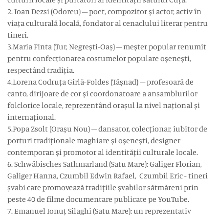
2. Ioan Dezsi (Odoreu) – poet, compozitor și actor, activ în
viața culturală locală, fondator al cenaclului literar pentru
tineri.
3.Maria Finta (Tur, Negrești-Oaș) – meșter popular renumit
pentru confecționarea costumelor populare oșenești,
respectând tradiția.
4.Lorena Codruța Gîrlă-Foldes (Tășnad) – profesoară de
canto, dirijoare de cor și coordonatoare a ansamblurilor
folclorice locale, reprezentând orașul la nivel național și
internațional.
5.Popa Zsolt (Orașu Nou) – dansator, colecționar, iubitor de
porturi tradiționale maghiare și oșenești, designer
contemporan și promotor al identității culturale locale.
6. Schwäbisches Sathmarland (Satu Mare): Galiger Florian,
Galiger Hanna, Czumbil Edwin Rafael, Czumbil Eric - tineri
șvabi care promovează tradițiile șvabilor sătmăreni prin
peste 40 de filme documentare publicate pe YouTube.
7. Emanuel Ionuț Silaghi (Satu Mare): un reprezentativ