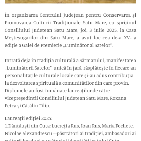
În organizarea Centrului Județean pentru Conservarea și
Promovarea Culturii Tradiționale Satu Mare, cu sprijinul
Consiliului Județean Satu Mare, joi, 3 iulie 2025, la Casa
Meșteșugarilor din Satu Mare, a avut loc cea de-a XV- a
ediție a Galei de Premierie ,,Luminător al Satelor”.
Intrată deja în tradiția culturală a Sătmarului, manifestarea
,,Luminătorii Satelor”, unică în țară, răsplătește în fiecare an
personalitațile culturale locale care și-au adus contribuția
la dezvoltarea spirituală a comunităților din care provin.
Diplomele au fost înmânate laureaților de către
vicepreședinții Consiliului Județean Satu Mare, Roxana
Petca și Cătălin Filip.
Laureații ediției 2025:
1.Dănțăușii din Cuța: Lucreția Rus, Ioan Rus, Maria Fechete,
Nicolae Alexandrescu –păstrători ai tradiției, ambasadori ai
culturii locale și purtători ai identității satului Cuța.