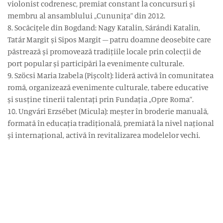
violonist codrenesc, premiat constant la concursuri și
membru al ansamblului „Cununița” din 2012.
8. Socăcițele din Bogdand: Nagy Katalin, Sárándi Katalin,
Tatár Margit și Sipos Margit – patru doamne deosebite care
păstrează și promovează tradițiile locale prin colecții de
port popular și participări la evenimente culturale.
9. Szöcsi Maria Izabela (Pișcolt): lideră activă în comunitatea
romă, organizează evenimente culturale, tabere educative
și susține tinerii talentați prin Fundația „Opre Roma”.
10. Ungvári Erzsébet (Micula): meșter în broderie manuală,
formată în educația tradițională, premiată la nivel național
și internațional, activă în revitalizarea modelelor vechi.