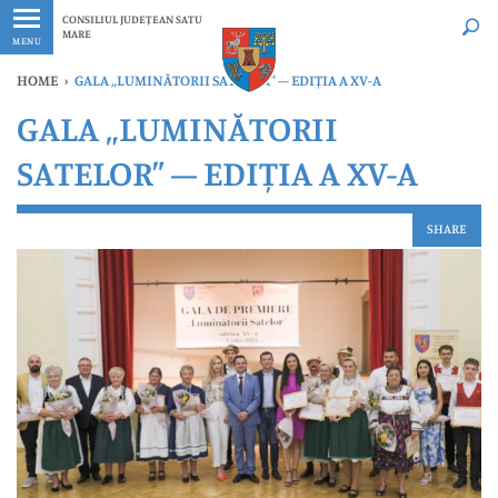
Ultimele
Oricând
CONSILIUL JUDEȚEAN SATU
MARE
MENU
HOME
›
GALA „LUMINĂTORII SATELOR” – EDIȚIA A XV-A
GALA „LUMINĂTORII
SATELOR” – EDIȚIA A XV-A
SHARE