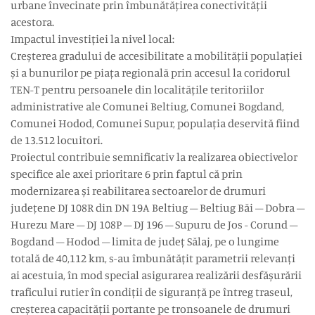
urbane învecinate prin îmbunătățirea conectivității
acestora.
Impactul investiției la nivel local:
Creșterea gradului de accesibilitate a mobilității populației
și a bunurilor pe piața regională prin accesul la coridorul
TEN-T pentru persoanele din localitățile teritoriilor
administrative ale Comunei Beltiug, Comunei Bogdand,
Comunei Hodod, Comunei Supur, populația deservită fiind
de 13.512 locuitori.
Proiectul contribuie semnificativ la realizarea obiectivelor
specifice ale axei prioritare 6 prin faptul că prin
modernizarea și reabilitarea sectoarelor de drumuri
județene DJ 108R din DN 19A Beltiug – Beltiug Băi – Dobra –
Hurezu Mare – DJ 108P – DJ 196 – Supuru de Jos - Corund –
Bogdand – Hodod – limita de județ Sălaj, pe o lungime
totală de 40,112 km, s-au îmbunătățit parametrii relevanți
ai acestuia, în mod special asigurarea realizării desfășurării
traficului rutier în condiții de siguranță pe întreg traseul,
creșterea capacității portante pe tronsoanele de drumuri