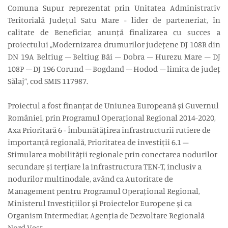
Comuna Supur reprezentat prin Unitatea Administrativ
Teritorială Județul Satu Mare - lider de parteneriat, în
calitate de Beneficiar, anunță finalizarea cu succes a
proiectului „Modernizarea drumurilor județene DJ 108R din
DN 19A Beltiug – Beltiug Băi – Dobra – Hurezu Mare – DJ
108P – DJ 196 Corund – Bogdand – Hodod – limita de județ
Sălaj”, cod SMIS 117987.
Proiectul a fost finanțat de Uniunea Europeană și Guvernul
României, prin Programul Operațional Regional 2014-2020,
Axa Prioritară 6 - Îmbunătățirea infrastructurii rutiere de
importanță regională, Prioritatea de investiții 6.1 –
Stimularea mobilității regionale prin conectarea nodurilor
secundare și terțiare la infrastructura TEN-T, inclusiv a
nodurilor multinodale, având ca Autoritate de
Management pentru Programul Operațional Regional,
Ministerul Investițiilor și Proiectelor Europene și ca
Organism Intermediar, Agenția de Dezvoltare Regională
Nord Vest.