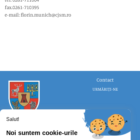
fax.0261-710395
e-mail: florin.munich@cjsm.ro
Contact
URMĂRIȚI-NE
Salut!
Noi suntem cookie-urile
CONSILIUL JUDEȚEAN SATU MARE