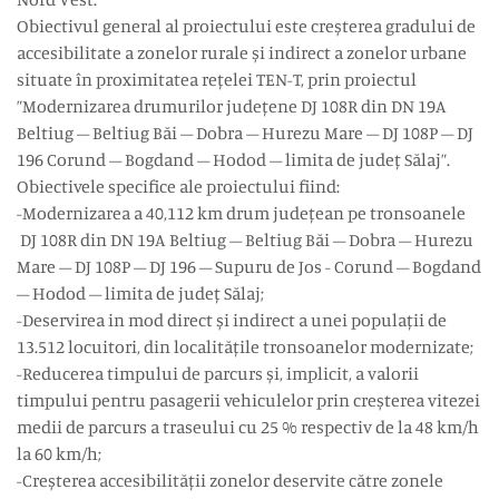
Obiectivul general al proiectului este creșterea gradului de
accesibilitate a zonelor rurale și indirect a zonelor urbane
situate în proximitatea rețelei TEN-T, prin proiectul
”Modernizarea drumurilor județene DJ 108R din DN 19A
Beltiug – Beltiug Băi – Dobra – Hurezu Mare – DJ 108P – DJ
196 Corund – Bogdand – Hodod – limita de județ Sălaj”.
Obiectivele specifice ale proiectului fiind:
-Modernizarea a 40,112 km drum județean pe tronsoanele
DJ 108R din DN 19A Beltiug – Beltiug Băi – Dobra – Hurezu
Mare – DJ 108P – DJ 196 – Supuru de Jos - Corund – Bogdand
– Hodod – limita de județ Sălaj;
-Deservirea in mod direct și indirect a unei populații de
13.512 locuitori, din localitățile tronsoanelor modernizate;
-Reducerea timpului de parcurs și, implicit, a valorii
timpului pentru pasagerii vehiculelor prin creșterea vitezei
medii de parcurs a traseului cu 25 % respectiv de la 48 km/h
la 60 km/h;
-Creșterea accesibilității zonelor deservite către zonele