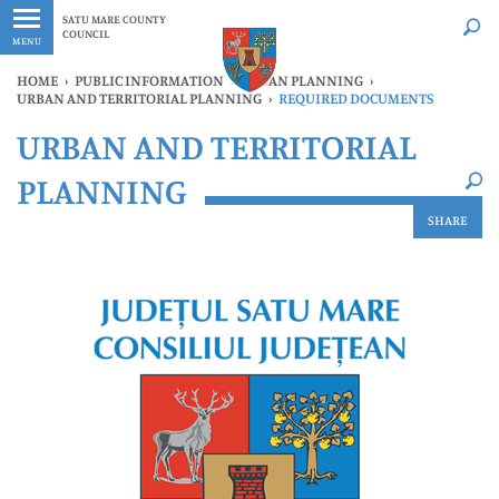
Latest
Whenever
SATU MARE COUNTY
COUNCIL
MENU
HOME
›
PUBLIC INFORMATION
›
URBAN PLANNING
›
URBAN AND TERRITORIAL PLANNING
›
REQUIRED DOCUMENTS
×
URBAN AND TERRITORIAL
Latest
Whenever
PLANNING
SHARE