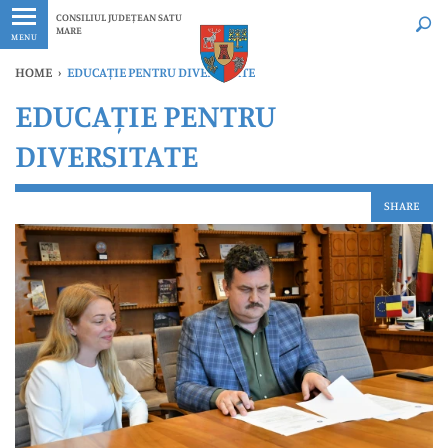
Ultimele
Oricând
CONSILIUL JUDEȚEAN SATU
MARE
MENU
HOME
›
EDUCAȚIE PENTRU DIVERSITATE
EDUCAȚIE PENTRU
DIVERSITATE
SHARE