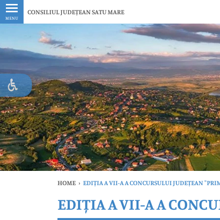
Ultimele
CONSILIUL JUDEȚEAN SATU MARE
MENU
HOME
›
EDIȚIA A VII-A A CONCURSULUI JUDEȚEAN "PRI
EDIȚIA A VII-A A CONC