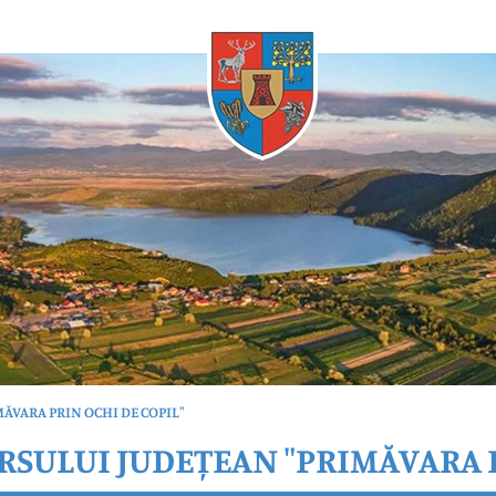
Oricând
MĂVARA PRIN OCHI DE COPIL"
URSULUI JUDEȚEAN "PRIMĂVARA 