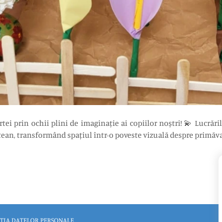
i prin ochii plini de imaginație ai copiilor noștri! 💫 Lucrările
ean, transformând spațiul într-o poveste vizuală despre primăvară
ȚIA DATELOR PERSONALE