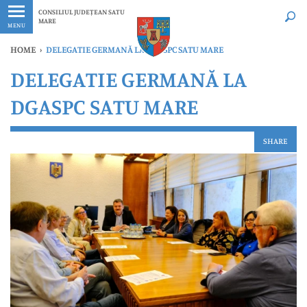
Ultimele
Oricând
CONSILIUL JUDEȚEAN SATU
MARE
MENU
HOME
›
DELEGATIE GERMANĂ LA DGASPC SATU MARE
DELEGATIE GERMANĂ LA
DGASPC SATU MARE
SHARE