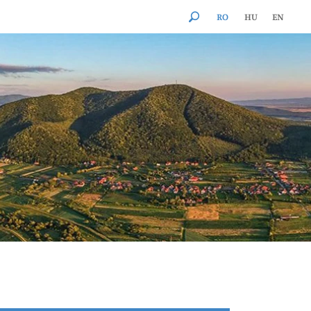
RO
HU
EN