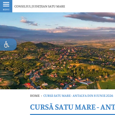
Ultimele
CONSILIUL JUDEȚEAN SATU MARE
MENU
HOME
›
CURSĂ SATU MARE - ANTALYA DIN 8 IUNIE 2026
CURSĂ SATU MARE - ANT