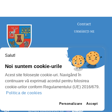
Contact
URMĂRIȚI-NE
Salut!
Noi suntem cookie-urile
CONSILIUL JUDEȚEAN SATU MARE
Acest site folosește cookie-uri. Navigând în
PROTECȚIA DATELOR PERSONALE
continuare vă exprimați acordul pentru folosirea
cookie-urilor conform Regulamentului (UE) 2016/679.
MASS-MEDIA
Politica de cookies
FII PREGĂTIT
PAGINA VECHE
Personalizare
Accept
PAGINĂ DEZVOLTATĂ DE