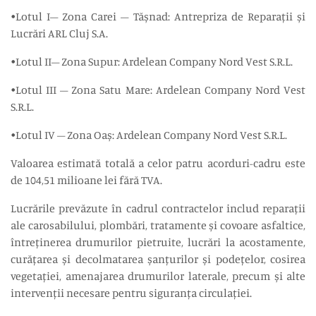
•Lotul I– Zona Carei – Tășnad: Antrepriza de Reparații și
Lucrări ARL Cluj S.A.
•Lotul II– Zona Supur: Ardelean Company Nord Vest S.R.L.
•Lotul III – Zona Satu Mare: Ardelean Company Nord Vest
S.R.L.
•Lotul IV – Zona Oaș: Ardelean Company Nord Vest S.R.L.
Valoarea estimată totală a celor patru acorduri-cadru este
de 104,51 milioane lei fără TVA.
Lucrările prevăzute în cadrul contractelor includ reparații
ale carosabilului, plombări, tratamente și covoare asfaltice,
întreținerea drumurilor pietruite, lucrări la acostamente,
curățarea și decolmatarea șanțurilor și podețelor, cosirea
vegetației, amenajarea drumurilor laterale, precum și alte
intervenții necesare pentru siguranța circulației.