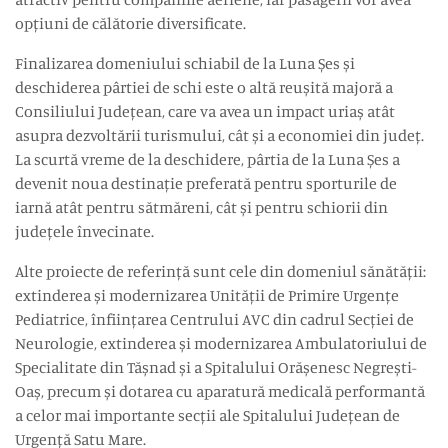
opțiuni de călătorie diversificate.
Finalizarea domeniului schiabil de la Luna Șes și
deschiderea pârtiei de schi este o altă reușită majoră a
Consiliului Județean, care va avea un impact uriaș atât
asupra dezvoltării turismului, cât și a economiei din județ.
La scurtă vreme de la deschidere, pârtia de la Luna Șes a
devenit noua destinație preferată pentru sporturile de
iarnă atât pentru sătmăreni, cât și pentru schiorii din
județele învecinate.
Alte proiecte de referință sunt cele din domeniul sănătății:
extinderea și modernizarea Unității de Primire Urgențe
Pediatrice, înființarea Centrului AVC din cadrul Secției de
Neurologie, extinderea și modernizarea Ambulatoriului de
Specialitate din Tășnad și a Spitalului Orășenesc Negrești-
Oaș, precum și dotarea cu aparatură medicală performantă
a celor mai importante secții ale Spitalului Județean de
Urgență Satu Mare.