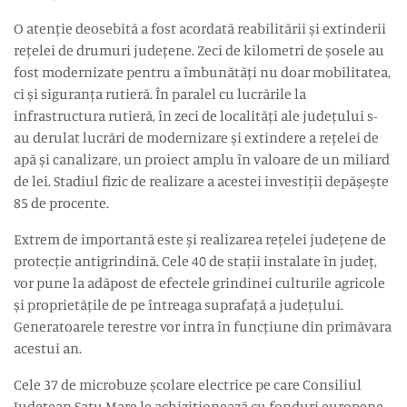
O atenție deosebită a fost acordată reabilitării și extinderii
rețelei de drumuri județene. Zeci de kilometri de șosele au
fost modernizate pentru a îmbunătăți nu doar mobilitatea,
ci și siguranța rutieră. În paralel cu lucrările la
infrastructura rutieră, în zeci de localități ale județului s-
au derulat lucrări de modernizare și extindere a rețelei de
apă și canalizare, un proiect amplu în valoare de un miliard
de lei. Stadiul fizic de realizare a acestei investiții depășește
85 de procente.
Extrem de importantă este și realizarea rețelei județene de
protecție antigrindină. Cele 40 de stații instalate în județ,
vor pune la adăpost de efectele grindinei culturile agricole
și proprietățile de pe întreaga suprafață a județului.
Generatoarele terestre vor intra în funcțiune din primăvara
acestui an.
Cele 37 de microbuze școlare electrice pe care Consiliul
Județean Satu Mare le achiziționează cu fonduri europene