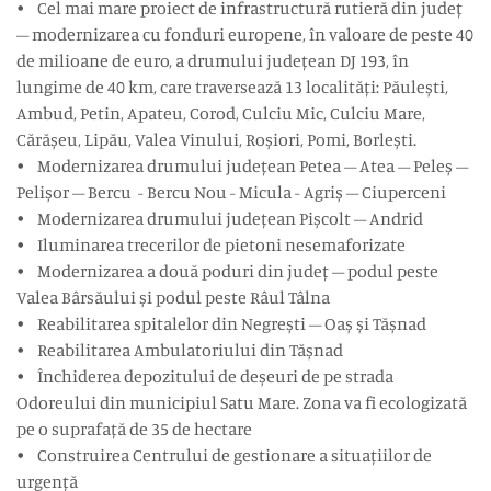
• Cel mai mare proiect de infrastructură rutieră din județ
– modernizarea cu fonduri europene, în valoare de peste 40
de milioane de euro, a drumului județean DJ 193, în
lungime de 40 km, care traversează 13 localități: Păulești,
Ambud, Petin, Apateu, Corod, Culciu Mic, Culciu Mare,
Cărășeu, Lipău, Valea Vinului, Roșiori, Pomi, Borlești.
• Modernizarea drumului județean Petea – Atea – Peleș –
Pelișor – Bercu - Bercu Nou - Micula - Agriș – Ciuperceni
• Modernizarea drumului județean Pișcolt – Andrid
• Iluminarea trecerilor de pietoni nesemaforizate
• Modernizarea a două poduri din județ – podul peste
Valea Bârsăului și podul peste Râul Tâlna
• Reabilitarea spitalelor din Negrești – Oaș și Tășnad
• Reabilitarea Ambulatoriului din Tășnad
• Închiderea depozitului de deșeuri de pe strada
Odoreului din municipiul Satu Mare. Zona va fi ecologizată
pe o suprafață de 35 de hectare
• Construirea Centrului de gestionare a situațiilor de
urgență