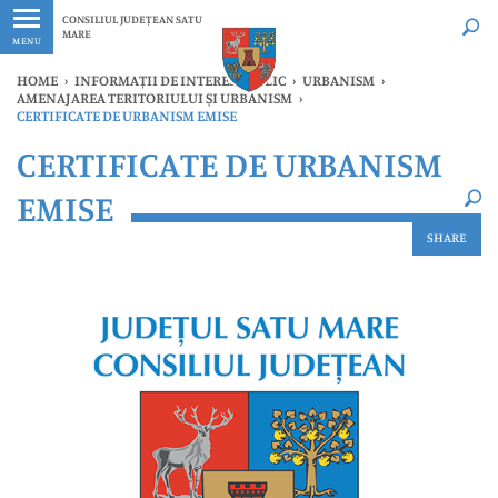
Ultimele
Oricând
CONSILIUL JUDEȚEAN SATU
MARE
MENU
HOME
›
INFORMAȚII DE INTERES PUBLIC
›
URBANISM
›
AMENAJAREA TERITORIULUI ȘI URBANISM
›
CERTIFICATE DE URBANISM EMISE
×
CERTIFICATE DE URBANISM
Ultimele
Oricând
EMISE
SHARE