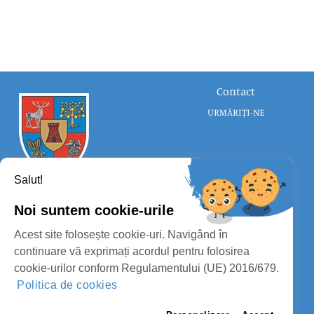
Contact
URMĂRIȚI-NE
Salut!
Noi suntem cookie-urile
CONSILIUL JUDEȚEAN SATU MARE
Acest site folosește cookie-uri. Navigând în
PROTECȚIA DATELOR PERSONALE
continuare vă exprimați acordul pentru folosirea
cookie-urilor conform Regulamentului (UE) 2016/679.
MASS-MEDIA
Politica de cookies
FII PREGĂTIT
PAGINA VECHE