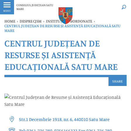
Ultimele
Oricând
CONSILIUL JUDEȚEAN SATU
MARE
MENU
HOME
›
DESPRE CJSM
›
INSTITUȚII SUBORDONATE
›
CENTRUL JUDEȚEAN DE RESURSE ȘI ASISTENȚĂ EDUCAȚIONALĂ SATU
MARE
CENTRUL JUDEȚEAN DE
RESURSE ȘI ASISTENȚĂ
EDUCAȚIONALĂ SATU MARE
SHARE
Str.1 Decembrie 1918, nr. 6, 440010 Satu Mare
Tel: 0261-736 780, 0756166323 Fax 0261-736 780