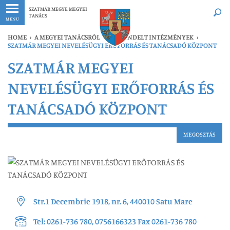
Legfrissebb
Bármikor
SZATMÁR MEGYE MEGYEI
TANÁCS
MENU
HOME
›
A MEGYEI TANÁCSRÓL
›
ALÁRENDELT INTÉZMÉNYEK
›
SZATMÁR MEGYEI NEVELÉSÜGYI ERŐFORRÁS ÉS TANÁCSADÓ KÖZPONT
SZATMÁR MEGYEI
NEVELÉSÜGYI ERŐFORRÁS ÉS
TANÁCSADÓ KÖZPONT
MEGOSZTÁS
Str.1 Decembrie 1918, nr. 6, 440010 Satu Mare
Tel: 0261-736 780, 0756166323 Fax 0261-736 780