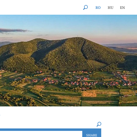
RO
HU
EN
A
×
SHARE