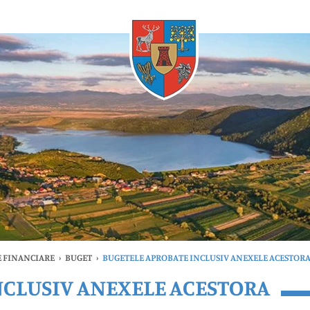
Oricând
 FINANCIARE
›
BUGET
›
BUGETELE APROBATE INCLUSIV ANEXELE ACESTOR
NCLUSIV ANEXELE ACESTORA
timele
Oricând