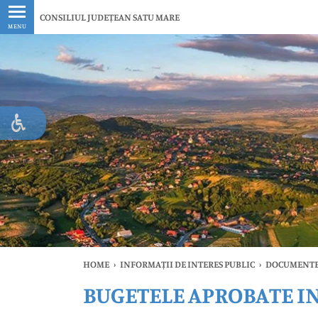
Ultimele
CONSILIUL JUDEȚEAN SATU MARE
MENU
HOME
›
INFORMAȚII DE INTERES PUBLIC
›
DOCUMENTE
BUGETELE APROBATE I
Ul