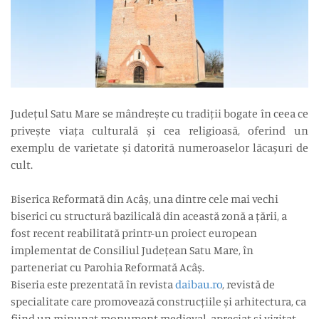
Județul Satu Mare se mândrește cu tradiții bogate în ceea ce
privește viața culturală și cea religioasă, oferind un
exemplu de varietate și datorită numeroaselor lăcașuri de
cult.
Biserica Reformată din Acâș, una dintre cele mai vechi
biserici cu structură bazilicală din această zonă a țării, a
fost recent reabilitată printr-un proiect european
implementat de Consiliul Județean Satu Mare, în
parteneriat cu Parohia Reformată Acâș.
Biseria este prezentată în revista
daibau.ro
, revistă de
specialitate care promovează construcțiile și arhitectura, ca
fiind un minunat monument medieval, apreciat și vizitat