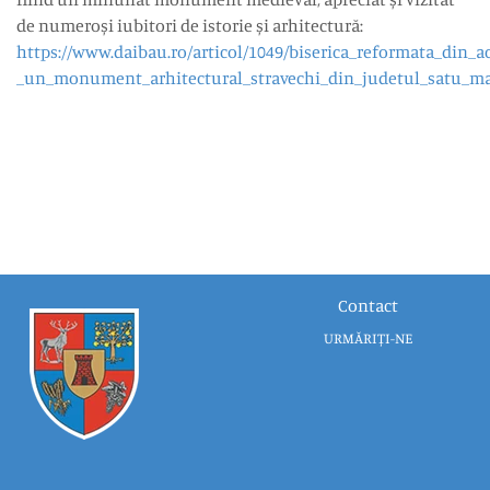
de numeroși iubitori de istorie și arhitectură:
https://www.daibau.ro/articol/1049/biserica_reformata_din_a
_un_monument_arhitectural_stravechi_din_judetul_satu_m
Contact
URMĂRIȚI-NE