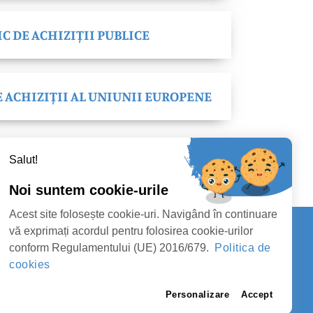
C DE ACHIZIȚII PUBLICE
E ACHIZIȚII AL UNIUNII EUROPENE
Salut!
Noi suntem cookie-urile
Acest site folosește cookie-uri. Navigând în continuare
vă exprimați acordul pentru folosirea cookie-urilor
conform Regulamentului (UE) 2016/679.
Politica de
Contact
cookies
AN SATU MARE
URMĂRIȚI-NE
Personalizare
Accept