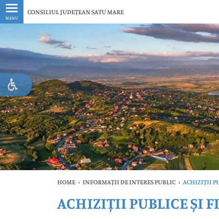
Ultimele
CONSILIUL JUDEȚEAN SATU MARE
MENU
HOME
›
INFORMAȚII DE INTERES PUBLIC
›
ACHIZIȚII 
ACHIZIȚII PUBLICE ȘI
Ul