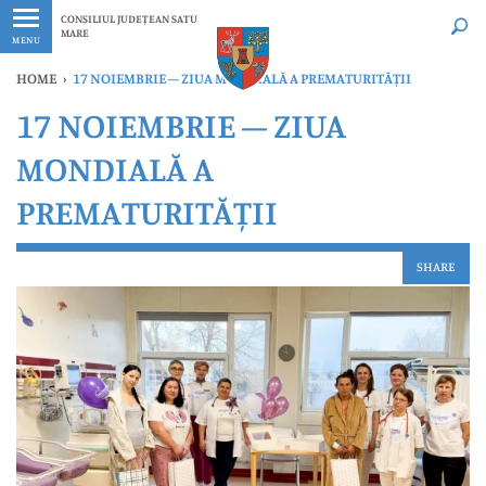
Ultimele
Oricând
CONSILIUL JUDEȚEAN SATU
MARE
MENU
HOME
›
17 NOIEMBRIE – ZIUA MONDIALĂ A PREMATURITĂȚII
17 NOIEMBRIE – ZIUA
MONDIALĂ A
PREMATURITĂȚII
SHARE