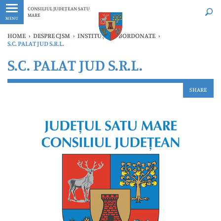
Ultimele
Oricând
CONSILIUL JUDEȚEAN SATU
MARE
MENU
HOME
›
DESPRE CJSM
›
INSTITUȚII SUBORDONATE
›
S.C. PALAT JUD S.R.L.
S.C. PALAT JUD S.R.L.
SHARE