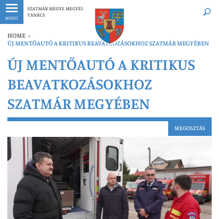
Legfrissebb
Bármikor
SZATMÁR MEGYE MEGYEI
TANÁCS
MENU
HOME
›
ÚJ MENTŐAUTÓ A KRITIKUS BEAVATKOZÁSOKHOZ SZATMÁR MEGYÉBEN
ÚJ MENTŐAUTÓ A KRITIKUS
BEAVATKOZÁSOKHOZ
SZATMÁR MEGYÉBEN
MEGOSZTÁS