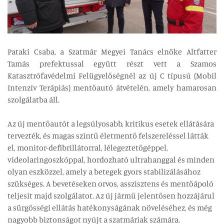
Pataki Csaba, a Szatmár Megyei Tanács elnöke Altfatter
Tamás prefektussal együtt részt vett a Szamos
Katasztrófavédelmi Felügyelőségnél az új C típusú (Mobil
Intenzív Terápiás) mentőautó átvételén, amely hamarosan
szolgálatba áll.
Az új mentőautót a legsúlyosabb, kritikus esetek ellátására
tervezték, és magas szintű életmentő felszereléssel látták
el, monitor-defibrillátorral, lélegeztetőgéppel,
videolaringoszkóppal, hordozható ultrahanggal és minden
olyan eszközzel, amely a betegek gyors stabilizálásához
szükséges. A bevetéseken orvos, asszisztens és mentőápoló
teljesít majd szolgálatot. Az új jármű jelentősen hozzájárul
a sürgősségi ellátás hatékonyságának növeléséhez, és még
nagyobb biztonságot nyújt a szatmáriak számára.