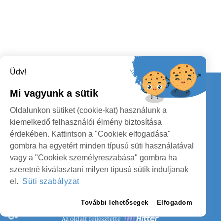
Üdv!
Kapcsolat
Mi vagyunk a sütik
KÖVESSENEK
Oldalunkon sütiket (cookie-kat) használunk a
kiemelkedő felhasználói élmény biztosítása
érdekében. Kattintson a "Cookiek elfogadása"
gombra ha egyetért minden típusú süti használatával
vagy a "Cookiek személyreszabása" gombra ha
szeretné kiválasztani milyen típusú sütik induljanak
SZATMÁR MEGYE MEGYEI TANÁCS
el.
Süti szabályzat
SZEMÉLYES ADATOK VÉDELME
További lehetősegek
Elfogadom
Az oldalt fejlesztette