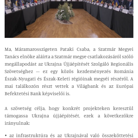
Ma, Máramarosszigeten Pataki Csaba, a Szatmár Megyei
Tanács elnöke aláírta a Szatmár megye csatlakozásáról szóló
megállapodást az Ukrajna Újjáépítését Szolgáló Regionális
Szövetséghez – ez egy közös kezdeményezés Románia
Észak-Nyugati és Észak-Keleti régióinak megyéi részéről. A
mai találkozón részt vettek a Világbank és az Európai
Befektetési Bank képviselői is.
A szövetség célja, hogy konkrét projekteken keresztül
támogassa Ukrajna újjáépítését, ezek a következőkre
irányulnak:
• az infrastruktúra és az Ukrajnával való összeköttetési