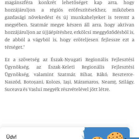
magánszféra konkrét lehetőséget kap arra, hogy
hozzájáruljon a régiós erőfeszítésekhez, miközben
gazdasági növekedést és új munkahelyeket is teremt a
megyében. Szatmár megye készen áll arra, hogy aktívan
hozzájáruljon az újjáépítéshez, erkölcsi meggyőződésből is,
de abból a vágyból is, hogy erőteljesen fejlessze ezt a
térséget.”
Ez a szövetség az Észak-Nyugati Regionális Fejlesztési
Ügynökség, az Észak-Keleti Regionális Fejlesztési
Ügynökség, valamint Szatmár, Bihar, Bákó, Beszterce-
Naszód, Botoșani, Kolozs, Iași, Máramaros, Neamț, Szilágy,
Suceava és Vaslui megyék részvételével jött létre.
Üdv!