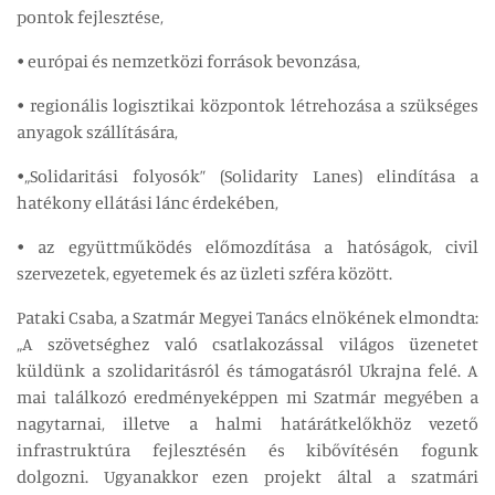
pontok fejlesztése,
• európai és nemzetközi források bevonzása,
• regionális logisztikai központok létrehozása a szükséges
anyagok szállítására,
•„Solidaritási folyosók” (Solidarity Lanes) elindítása a
hatékony ellátási lánc érdekében,
• az együttműködés előmozdítása a hatóságok, civil
szervezetek, egyetemek és az üzleti szféra között.
Pataki Csaba, a Szatmár Megyei Tanács elnökének elmondta:
„A szövetséghez való csatlakozással világos üzenetet
küldünk a szolidaritásról és támogatásról Ukrajna felé. A
mai találkozó eredményeképpen mi Szatmár megyében a
nagytarnai, illetve a halmi határátkelőkhöz vezető
infrastruktúra fejlesztésén és kibővítésén fogunk
dolgozni. Ugyanakkor ezen projekt által a szatmári