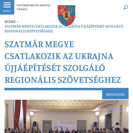
Legfrissebb
Bármikor
SZATMÁR MEGYE MEGYEI
TANÁCS
MENU
HOME
›
SZATMÁR MEGYE CSATLAKOZIK AZ UKRAJNA ÚJJÁÉPÍTÉSÉT SZOLGÁLÓ
REGIONÁLIS SZÖVETSÉGHEZ
SZATMÁR MEGYE
CSATLAKOZIK AZ UKRAJNA
ÚJJÁÉPÍTÉSÉT SZOLGÁLÓ
REGIONÁLIS SZÖVETSÉGHEZ
MEGOSZTÁS