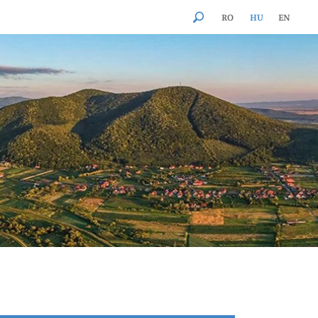
RO
HU
EN