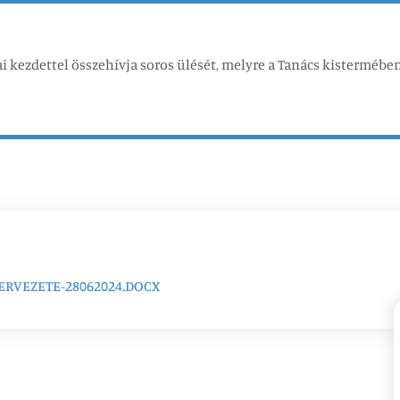
ai kezdettel összehívja soros ülését, melyre a Tanács kistermében
RVEZETE-28062024.DOCX