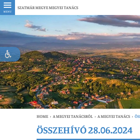
Legfrissebb
SZATMÁR MEGYE MEGYEI TANÁCS
MENU
HOME
›
A MEGYEI TANÁCSRÓL
›
A MEGYEI TANÁCS
›
ÖS
ÖSSZEHÍVÓ 28.06.2024