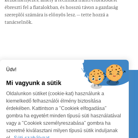
ébreszti fel a fiatalokban, és hosszú távon a gazdaság
szereplői számára is előnyös lesz. – tette hozzá a
tanácselnök.
Üdv!
Kapcsolat
Mi vagyunk a sütik
KÖVESSENEK
Oldalunkon sütiket (cookie-kat) használunk a
kiemelkedő felhasználói élmény biztosítása
érdekében. Kattintson a "Cookiek elfogadása"
gombra ha egyetért minden típusú süti használatával
vagy a "Cookiek személyreszabása" gombra ha
szeretné kiválasztani milyen típusú sütik induljanak
SZATMÁR MEGYE MEGYEI TANÁCS
el.
Süti szabályzat