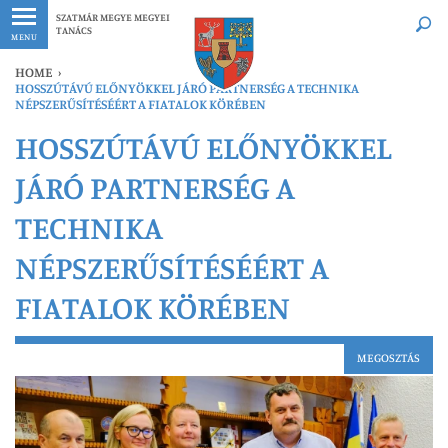
Legfrissebb
Bármikor
SZATMÁR MEGYE MEGYEI
TANÁCS
MENU
HOME
›
HOSSZÚTÁVÚ ELŐNYÖKKEL JÁRÓ PARTNERSÉG A TECHNIKA
NÉPSZERŰSÍTÉSÉÉRT A FIATALOK KÖRÉBEN
HOSSZÚTÁVÚ ELŐNYÖKKEL
JÁRÓ PARTNERSÉG A
TECHNIKA
NÉPSZERŰSÍTÉSÉÉRT A
FIATALOK KÖRÉBEN
MEGOSZTÁS