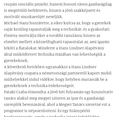
csupán szociális projekt, hanem hosszú távon gazdaságilag
is megtérülő befektetés, hiszen a jövő szakképzett és
motivált munkaerőjét neveljük.
Michael Nanz hozzátette, a siker kulcsa az, hogy a gyerekek
saját kezűleg tapasztalják meg a technikát, és a gyakorlati
élmény motiválja őket a további tanulásra, hiszen az
elmélet mellett a kézzelfogható tapasztalat az, ami igazán
leköti a fiatalokat. Minderre a Hans Lindner Alapítvány
által működtetett Technika Házában van lehetőségük a
gyerekeknek.
A következő hetekben ugyanakkor a Hans Lindner
Alapítvány csapata a németországi partnertől kapott mobil
műhelyekkel indul vidékre, hogy helyben mutassák be a
gyerekeknek a technika érdekességeit.
Pataki Csaba elmondta: a jövő hét folyamán egy konzultatív
tanács alakul meg megyei szinten az ipar és a gazdasági
szereplők bevonásával, ahol a Megyei Tanács szeretné ezt a
programot is népszerűsíteni. Ez egy hiánypótló
kezdeményezés, amely a technika iránti érdeklődést