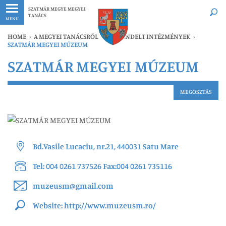
Legfrissebb
Bármikor
SZATMÁR MEGYE MEGYEI
TANÁCS
MENU
HOME
›
A MEGYEI TANÁCSRÓL
›
ALÁRENDELT INTÉZMÉNYEK
›
SZATMÁR MEGYEI MÚZEUM
SZATMÁR MEGYEI MÚZEUM
MEGOSZTÁS
Bd.Vasile Lucaciu, nr.21, 440031 Satu Mare
Tel: 004 0261 737526 Fax:004 0261 735116
muzeusm@gmail.com
Website: http://www.muzeusm.ro/