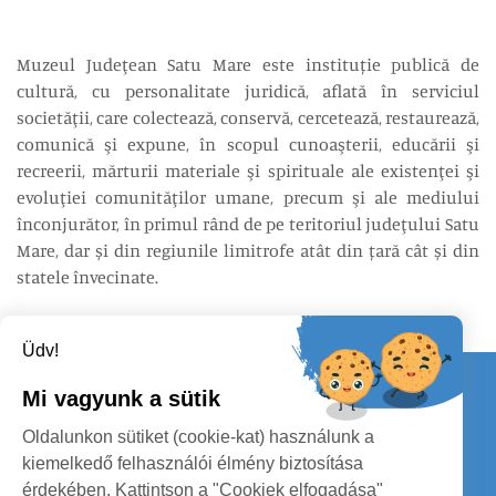
Muzeul Judeţean Satu Mare este instituție publică de
cultură, cu personalitate juridică, aflată în serviciul
societăţii, care colectează, conservă, cercetează, restaurează,
comunică şi expune, în scopul cunoaşterii, educării şi
recreerii, mărturii materiale şi spirituale ale existenţei şi
evoluţiei comunităţilor umane, precum şi ale mediului
înconjurător, în primul rând de pe teritoriul judeţului Satu
Mare, dar și din regiunile limitrofe atât din țară cât și din
statele învecinate.
Üdv!
Kapcsolat
Mi vagyunk a sütik
KÖVESSENEK
Oldalunkon sütiket (cookie-kat) használunk a
kiemelkedő felhasználói élmény biztosítása
érdekében. Kattintson a "Cookiek elfogadása"