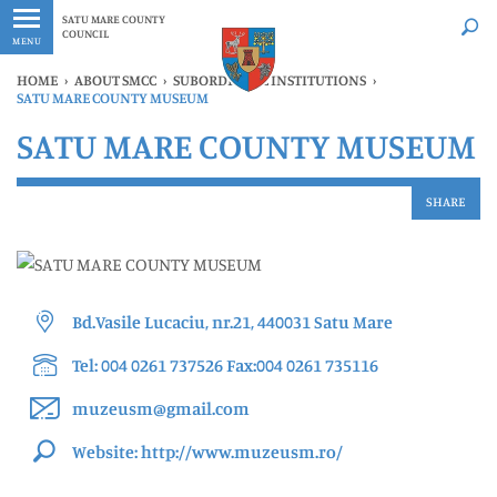
Latest
Whenever
SATU MARE COUNTY
COUNCIL
MENU
HOME
›
ABOUT SMCC
›
SUBORDINATE INSTITUTIONS
›
SATU MARE COUNTY MUSEUM
SATU MARE COUNTY MUSEUM
SHARE
Bd.Vasile Lucaciu, nr.21, 440031 Satu Mare
Tel: 004 0261 737526 Fax:004 0261 735116
muzeusm@gmail.com
Website: http://www.muzeusm.ro/