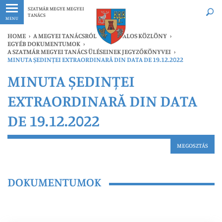
Legfrissebb
Bármikor
SZATMÁR MEGYE MEGYEI
TANÁCS
MENU
HOME
›
A MEGYEI TANÁCSRÓL
›
HIVATALOS KÖZLÖNY
›
EGYÉB DOKUMENTUMOK
›
A SZATMÁR MEGYEI TANÁCS ÜLÉSEINEK JEGYZŐKÖNYVEI
›
MINUTA ȘEDINȚEI EXTRAORDINARĂ DIN DATA DE 19.12.2022
MINUTA ȘEDINȚEI
EXTRAORDINARĂ DIN DATA
DE 19.12.2022
MEGOSZTÁS
DOKUMENTUMOK