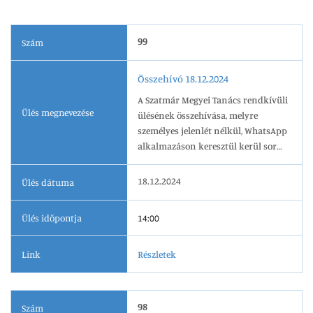
99
Szám
Összehívó 18.12.2024
A Szatmár Megyei Tanács rendkívüli
Ülés megnevezése
ülésének összehívása, melyre
személyes jelenlét nélkül, WhatsApp
alkalmazáson keresztül kerül sor
2024.12.18-én, 14.00 órai kezdettel.
18.12.2024
Ülés dátuma
Ülés időpontja
14:00
Link
Részletek
98
Szám