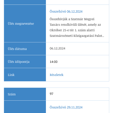
Összehívó 06.12.2024
Összehívják a Szatmár Megyei
Ülés megnevezése
Tanács rendkívüli ülését, amely az
Október 25-e tér 1. szám alatti
Szatmárnémeti Közigazgatási Palota
kis üléstermében kerül
megszervezésre, 2024.12.06-án 14.00
06.12.2024
Ülés dátuma
órai kezdettel.
Ülés időpontja
14:00
Link
Részletek
97
Szám
Összehívó 29.11.2024