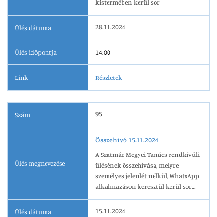
kistermében kerül sor
28.11.2024
Ülés dátuma
Ülés időpontja
14:00
Link
Részletek
95
Szám
Összehívó 15.11.2024
A Szatmár Megyei Tanács rendkívüli
Ülés megnevezése
ülésének összehívása, melyre
személyes jelenlét nélkül, WhatsApp
alkalmazáson keresztül kerül sor
2024.11.15-én, 13.00 órai kezdettel.
15.11.2024
Ülés dátuma