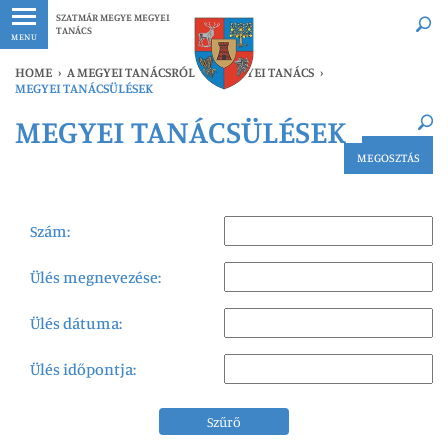
Legfrissebb
Bármikor
SZATMÁR MEGYE MEGYEI
TANÁCS
MENU
HOME
›
A MEGYEI TANÁCSRÓL
›
A MEGYEI TANÁCS
›
MEGYEI TANÁCSÜLÉSEK
×
MEGYEI TANÁCSÜLÉSEK
Legfrissebb
Bármikor
MEGOSZTÁS
Szám:
Ülés megnevezése:
Ülés dátuma:
Ülés időpontja:
Szűrő