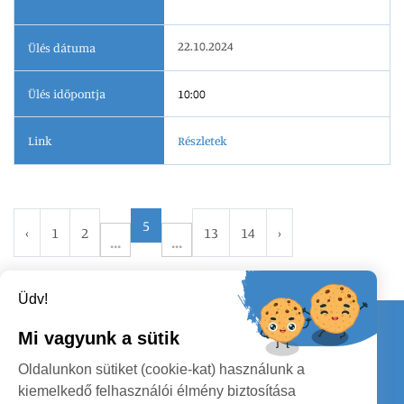
22.10.2024
Ülés dátuma
Ülés időpontja
10:00
Link
Részletek
5
‹
1
2
13
14
›
Üdv!
Kapcsolat
Mi vagyunk a sütik
KÖVESSENEK
Oldalunkon sütiket (cookie-kat) használunk a
kiemelkedő felhasználói élmény biztosítása