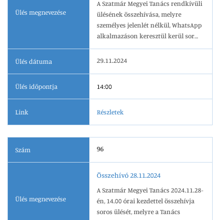
A Szatmár Megyei Tanács rendkívüli
Ülés megnevezése
ülésének összehívása, melyre
személyes jelenlét nélkül, WhatsApp
alkalmazáson keresztül kerül sor
2024.11.29-én, 14.00 órai kezdettel.
29.11.2024
Ülés dátuma
Ülés időpontja
14:00
Link
Részletek
96
Szám
Összehívó 28.11.2024
A Szatmár Megyei Tanács 2024.11.28-
Ülés megnevezése
én, 14.00 órai kezdettel összehívja
soros ülését, melyre a Tanács