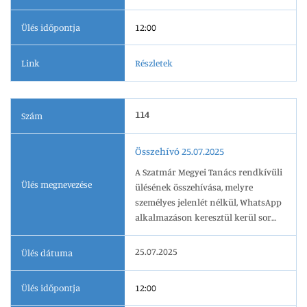
Ülés időpontja
12:00
Link
Részletek
114
Szám
Összehívó 25.07.2025
A Szatmár Megyei Tanács rendkívüli
Ülés megnevezése
ülésének összehívása, melyre
személyes jelenlét nélkül, WhatsApp
alkalmazáson keresztül kerül sor
2025.07.25-én, 12.00 órai kezdettel.
25.07.2025
Ülés dátuma
Ülés időpontja
12:00