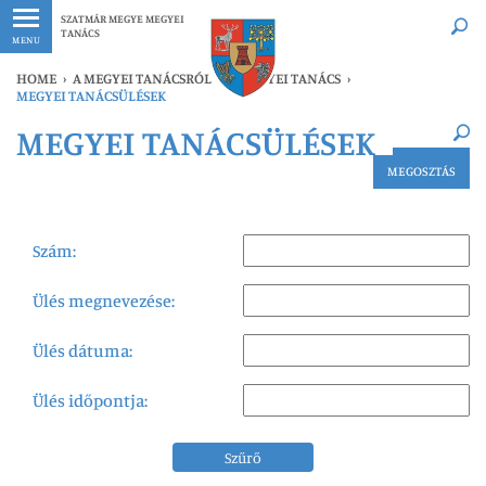
Legfrissebb
Bármikor
SZATMÁR MEGYE MEGYEI
TANÁCS
MENU
HOME
›
A MEGYEI TANÁCSRÓL
›
A MEGYEI TANÁCS
›
MEGYEI TANÁCSÜLÉSEK
×
MEGYEI TANÁCSÜLÉSEK
Legfrissebb
Bármikor
MEGOSZTÁS
Szám:
Ülés megnevezése:
Ülés dátuma:
Ülés időpontja:
Szűrő