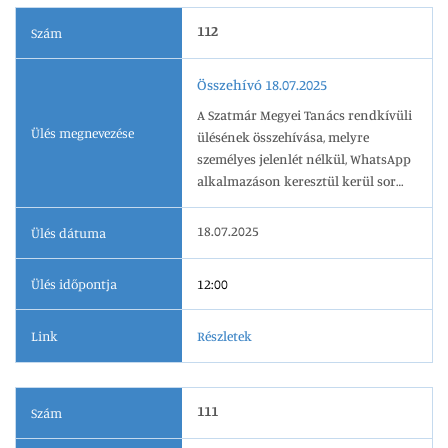
112
Szám
Összehívó 18.07.2025
A Szatmár Megyei Tanács rendkívüli
Ülés megnevezése
ülésének összehívása, melyre
személyes jelenlét nélkül, WhatsApp
alkalmazáson keresztül kerül sor
2025.07.18-én, 12.00 órai kezdettel.
18.07.2025
Ülés dátuma
Ülés időpontja
12:00
Link
Részletek
111
Szám