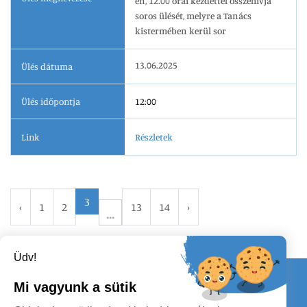
én, 12.00 órai kezdettel összehívja
soros ülését, melyre a Tanács
kistermében kerül sor
13.06.2025
Ülés dátuma
Ülés időpontja
12:00
Link
Részletek
3
‹
1
2
13
14
›
Üdv!
Kapcsolat
Mi vagyunk a sütik
KÖVESSENEK