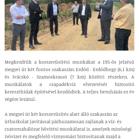
Megkezdtük a korszerűsítési munkákat a 195-ös jelzésű
megyei út két fontos szakaszán: Erdőd - Erdődhegy (6,1 km)
és Ivácskó - Szamoskrassó (7 km) közötti részeken. A
munkálatok a csapadékvíz elvezetését biztosító
kereszthidak építésével kezdődtek. A teljes beruházás ez év
végére lezárul.
A megyei út két korszerűsítés alatt álló szakaszán az
útburkolat javítással párhuzamosan zajlanak a víz- és
csatornahálózat bővítési munkálatai is, amelyek minőségi
ivóvizet és megfelelő víznyomást biztosítanak majd a