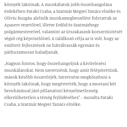
környék lakóinak. A munkálatok jobb összehangolása
érdekében Pataki Csaba, a Szatmár Megyei Tanács elnöke és
Oliviu Buzgău alelnök munkamegbeszélést folytattak az
Apaserv vezetőivel, illetve Erdőd és Szatmárhegy
polgármestereivel, valamint az útszakaszok korszerűsítését
végző cég képviselőivel. A találkozó célja az is volt, hogy az
említett fejlesztések ne hátráltassák egymást és
párhuzamosan haladjanak.
„Nagyon fontos, hogy összehangoljuk a kivitelezési
munkálatokat. Nem szeretnénk, hogy amit felépítettünk,
mások később összetörjék. Szeretném megköszönni a
környék lakóinak, hogy megértették, hogy a mostani két
beruházással járó pillanatnyi kényelmetlenség
elkerülhetetlen a térség fejlődéséhez". - mondta Pataki
Csaba, a Szatmár Megyei Tanács elnöke.