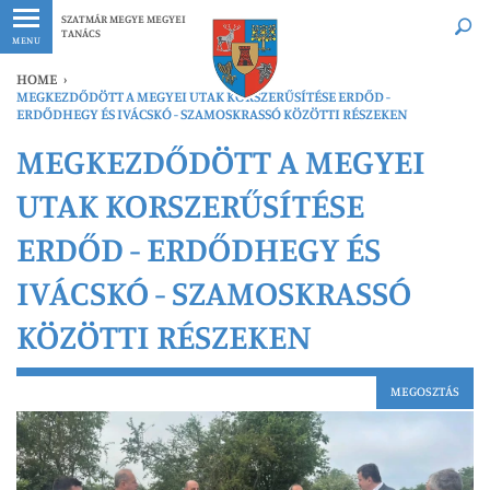
Legfrissebb
Bármikor
SZATMÁR MEGYE MEGYEI
TANÁCS
MENU
HOME
›
MEGKEZDŐDÖTT A MEGYEI UTAK KORSZERŰSÍTÉSE ERDŐD -
ERDŐDHEGY ÉS IVÁCSKÓ - SZAMOSKRASSÓ KÖZÖTTI RÉSZEKEN
MEGKEZDŐDÖTT A MEGYEI
UTAK KORSZERŰSÍTÉSE
ERDŐD - ERDŐDHEGY ÉS
IVÁCSKÓ - SZAMOSKRASSÓ
KÖZÖTTI RÉSZEKEN
MEGOSZTÁS