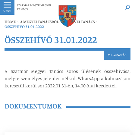
Legfrissebb
Bármikor
SZATMÁR MEGYE MEGYEI
TANÁCS
MENU
HOME
›
A MEGYEI TANÁCSRÓL
›
A MEGYEI TANÁCS
›
ÖSSZEHÍVÓ 31.01.2022
ÖSSZEHÍVÓ 31.01.2022
MEGOSZTÁS
A Szatmár Megyei Tanács soros ülésének összehívása,
melyre személyes jelenlét nélkül, WhatsApp alkalmazáson
keresztül kerül sor 2022.01.31-én, 14.00 órai kezdettel.
DOKUMENTUMOK