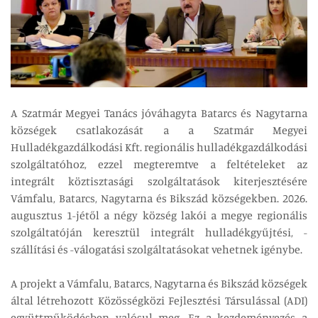
A Szatmár Megyei Tanács jóváhagyta Batarcs és Nagytarna
községek csatlakozását a a Szatmár Megyei
Hulladékgazdálkodási Kft. regionális hulladékgazdálkodási
szolgáltatóhoz, ezzel megteremtve a feltételeket az
integrált köztisztasági szolgáltatások kiterjesztésére
Vámfalu, Batarcs, Nagytarna és Bikszád községekben. 2026.
augusztus 1-jétől a négy község lakói a megye regionális
szolgáltatóján keresztül integrált hulladékgyűjtési, -
szállítási és -válogatási szolgáltatásokat vehetnek igénybe.
A projekt a Vámfalu, Batarcs, Nagytarna és Bikszád községek
által létrehozott Közösségközi Fejlesztési Társulással (ADI)
együttműködésben valósul meg. Ez a kezdeményezés a