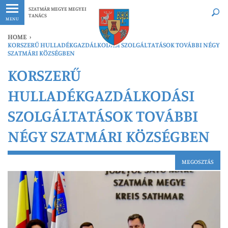
Legfrissebb
Bármikor
SZATMÁR MEGYE MEGYEI
TANÁCS
MENU
HOME
›
KORSZERŰ HULLADÉKGAZDÁLKODÁSI SZOLGÁLTATÁSOK TOVÁBBI NÉGY
SZATMÁRI KÖZSÉGBEN
KORSZERŰ
HULLADÉKGAZDÁLKODÁSI
SZOLGÁLTATÁSOK TOVÁBBI
NÉGY SZATMÁRI KÖZSÉGBEN
MEGOSZTÁS