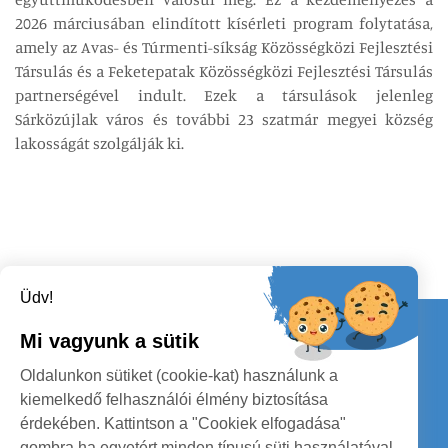
2026 márciusában elindított kísérleti program folytatása,
amely az Avas- és Túrmenti-síkság Közösségközi Fejlesztési
Társulás és a Feketepatak Közösségközi Fejlesztési Társulás
partnerségével indult. Ezek a társulások jelenleg
Sárközújlak város és további 23 szatmár megyei község
lakosságát szolgálják ki.
Üdv!
Kapcsolat
Mi vagyunk a sütik
KÖVESSENEK
Oldalunkon sütiket (cookie-kat) használunk a
kiemelkedő felhasználói élmény biztosítása
érdekében. Kattintson a "Cookiek elfogadása"
gombra ha egyetért minden típusú süti használatával