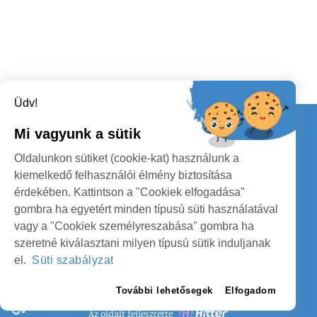
Üdv!
Kapcsolat
Mi vagyunk a sütik
KÖVESSENEK
Oldalunkon sütiket (cookie-kat) használunk a
kiemelkedő felhasználói élmény biztosítása
érdekében. Kattintson a "Cookiek elfogadása"
gombra ha egyetért minden típusú süti használatával
vagy a "Cookiek személyreszabása" gombra ha
szeretné kiválasztani milyen típusú sütik induljanak
SZATMÁR MEGYE MEGYEI TANÁCS
el.
Süti szabályzat
SZEMÉLYES ADATOK VÉDELME
További lehetősegek
Elfogadom
Az oldalt fejlesztette