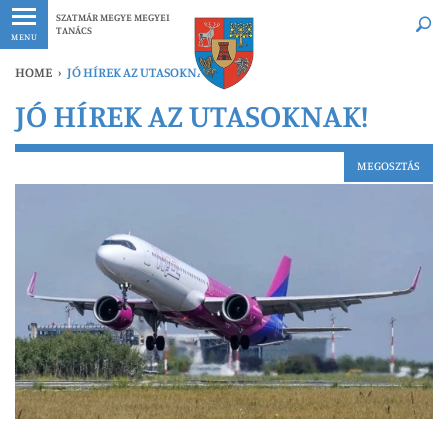
Legfrissebb
Bármikor
SZATMÁR MEGYE MEGYEI
TANÁCS
MENU
HOME
›
JÓ HÍREK AZ UTASOKNAK!
JÓ HÍREK AZ UTASOKNAK!
MEGOSZTÁS