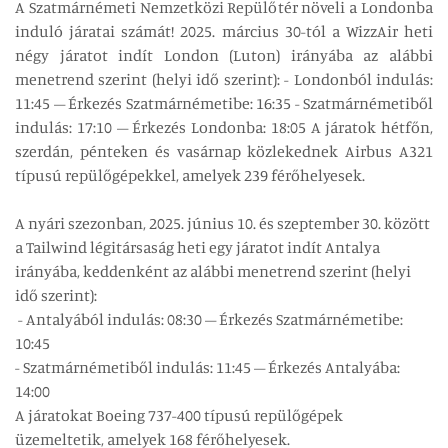
A Szatmárnémeti Nemzetközi Repülőtér növeli a Londonba
induló járatai számát! 2025. március 30-tól a WizzAir heti
négy járatot indít London (Luton) irányába az alábbi
menetrend szerint (helyi idő szerint): - Londonból indulás:
11:45 – Érkezés Szatmárnémetibe: 16:35 - Szatmárnémetiből
indulás: 17:10 – Érkezés Londonba: 18:05 A járatok hétfőn,
szerdán, pénteken és vasárnap közlekednek Airbus A321
típusú repülőgépekkel, amelyek 239 férőhelyesek.
A nyári szezonban, 2025. június 10. és szeptember 30. között
a Tailwind légitársaság heti egy járatot indít Antalya
irányába, keddenként az alábbi menetrend szerint (helyi
idő szerint):
- Antalyából indulás: 08:30 – Érkezés Szatmárnémetibe:
10:45
- Szatmárnémetiből indulás: 11:45 – Érkezés Antalyába:
14:00
A járatokat Boeing 737-400 típusú repülőgépek
üzemeltetik, amelyek 168 férőhelyesek.