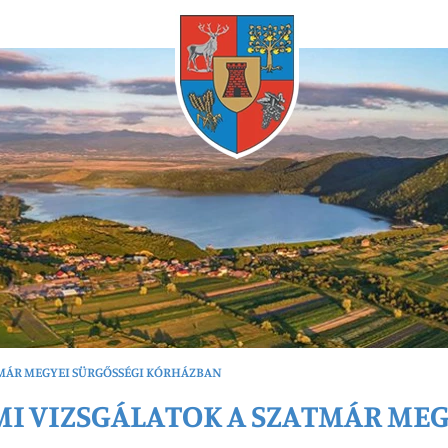
Bármikor
TMÁR MEGYEI SÜRGŐSSÉGI KÓRHÁZBAN
I VIZSGÁLATOK A SZATMÁR MEG