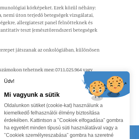
 immunológiai kórképeket. Ezek közül néhány:
a, nemi úton terjedő betegségek vizsgálatai,
gekre, allergiateszt panel felnőtteknek és
vantitatív teszt (emésztőrendszeri betegségek
szerepet játszanak az onkológiában, különösen
onszámokon tehetnek meg: 0711.025.964 vagy
 Lazăr utca (poliklinika).
Üdv!
Mi vagyunk a sütik
Oldalunkon sütiket (cookie-kat) használunk a
kiemelkedő felhasználói élmény biztosítása
érdekében. Kattintson a "Cookiek elfogadása" gombra
ha egyetért minden típusú süti használatával vagy a
"Cookiek személyreszabása" gombra ha szeretné