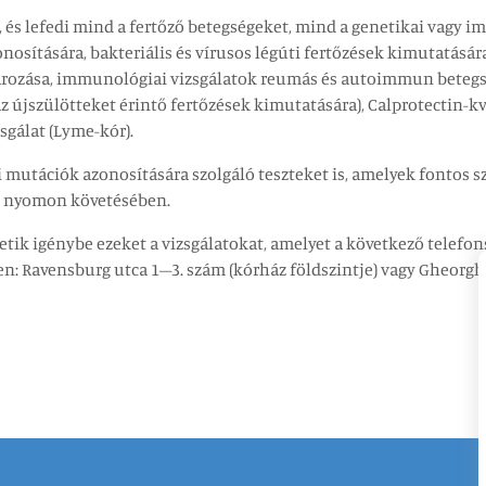
tű, és lefedi mind a fertőző betegségeket, mind a genetikai vagy
nosítására, bakteriális és vírusos légúti fertőzések kimutatásár
ározása, immunológiai vizsgálatok reumás és autoimmun betegsé
z újszülötteket érintő fertőzések kimutatására), Calprotectin-k
sgálat (Lyme-kór).
 mutációk azonosítására szolgáló teszteket is, amelyek fontos 
s nyomon követésében.
etik igénybe ezeket a vizsgálatokat, amelyet a következő telef
nen: Ravensburg utca 1–3. szám (kórház földszintje) vagy Gheorghe