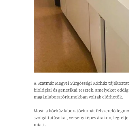
A Szatmár Megyei Sürgősségi Kórház tájékoztatj
biológiai és genetikai tesztek, amelyeket edd
magánlaboratóriumokban voltak elérhetők.
Most, a kórház laboratóriumát felszerelő leg
szolgáltatásokat, versenyképes árakon, legfel
miatt.