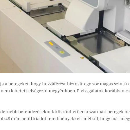
a a betegeket, hogy hozzáférést biztosít egy sor magas szintű 
ig nem lehetett elvégezni megyénkben. E vizsgálatok korábban
modernebb berendezéseknek köszönhetően a szatmári betegek hel
jebb 48 órán belül kiadott eredményekkel, anélkül, hogy más me