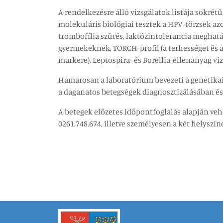
A rendelkezésre álló vizsgálatok listája sokré
molekuláris biológiai tesztek a HPV-törzsek azo
trombofília szűrés, laktózintolerancia meghat
gyermekeknek, TORCH-profil (a terhességet és a
markere), Leptospira- és Borellia-ellenanyag viz
Hamarosan a laboratórium bevezeti a genetikai
a daganatos betegségek diagnosztizálásában é
A betegek előzetes időpontfoglalás alapján veh
0261.748.674, illetve személyesen a két helyszí