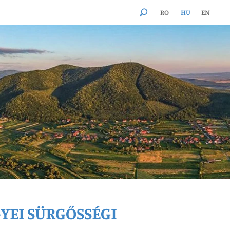
RO
HU
EN
YEI SÜRGŐSSÉGI