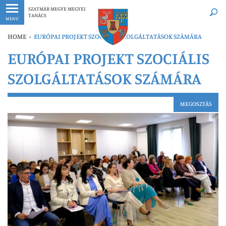
Legfrissebb
Bármikor
SZATMÁR MEGYE MEGYEI
TANÁCS
MENU
HOME
›
EURÓPAI PROJEKT SZOCIÁLIS SZOLGÁLTATÁSOK SZÁMÁRA
EURÓPAI PROJEKT SZOCIÁLIS
SZOLGÁLTATÁSOK SZÁMÁRA
MEGOSZTÁS