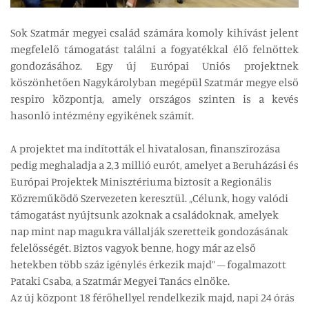
Sok Szatmár megyei család számára komoly kihívást jelent
megfelelő támogatást találni a fogyatékkal élő felnőttek
gondozásához. Egy új Európai Uniós projektnek
köszönhetően Nagykárolyban megépül Szatmár megye első
respiro központja, amely országos szinten is a kevés
hasonló intézmény egyikének számít.
A projektet ma indították el hivatalosan, finanszírozása
pedig meghaladja a 2,3 millió eurót, amelyet a Beruházási és
Európai Projektek Minisztériuma biztosít a Regionális
Közreműködő Szervezeten keresztül. „Célunk, hogy valódi
támogatást nyújtsunk azoknak a családoknak, amelyek
nap mint nap magukra vállalják szeretteik gondozásának
felelősségét. Biztos vagyok benne, hogy már az első
hetekben több száz igénylés érkezik majd” – fogalmazott
Pataki Csaba, a Szatmár Megyei Tanács elnöke.
Az új központ 18 férőhellyel rendelkezik majd, napi 24 órás