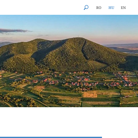
RO
HU
EN