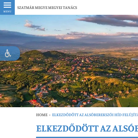
Legfrissebb
SZATMÁR MEGYE MEGYEI TANÁCS
MENU
HOME
›
ELKEZDŐDÖTT AZ ALSÓBEREKSZÓI HÍD FELÚJÍT
ELKEZDŐDÖTT AZ ALSÓB