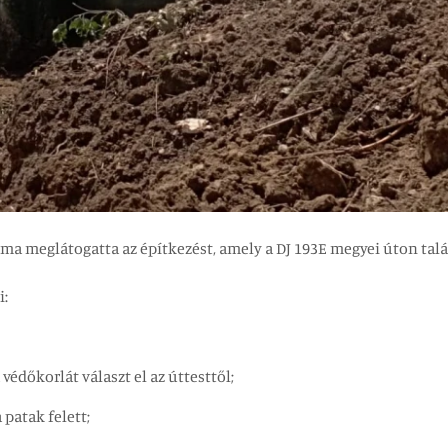
 ma meglátogatta az építkezést, amely a DJ 193E megyei úton talá
i:
édőkorlát választ el az úttesttől;
 patak felett;