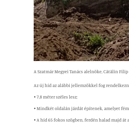
A Szatmár Megyei Tanács alelnöke, Cătălin Filip
Az új híd az alábbi jellemzőkkel fog rendelkezn
• 7,8 méter széles lesz;
• Mindkét oldalán járdát építenek, amelyet fém v
• A híd 65 fokos szögben, ferdén halad majd át a