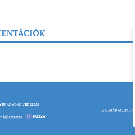
MENTÁCIÓK
YES ADATOK VÉDELME
SZATMÁR MEGYE M
t fejlesztette