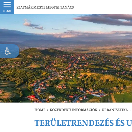
Legfrissebb
SZATMÁR MEGYE MEGYEI TANÁCS
MENU
HOME
›
KÖZÉRDEKŰ INFORMÁCIÓK
›
URBANISZTIKA
›
TERÜLETRENDEZÉS ÉS 
Le