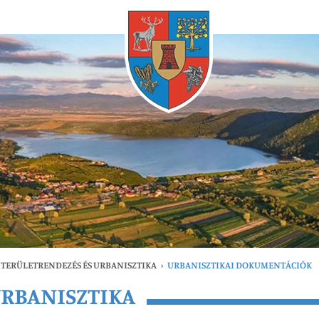
Bármikor
TERÜLETRENDEZÉS ÉS URBANISZTIKA
›
URBANISZTIKAI DOKUMENTÁCIÓK
URBANISZTIKA
gfrissebb
Bármikor