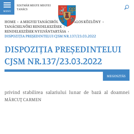
Legfrissebb
Bármikor
SZATMÁR MEGYE MEGYEI
TANÁCS
MENU
HOME
›
A MEGYEI TANÁCSRÓL
›
HIVATALOS KÖZLÖNY
›
TANÁCSELNÖKI RENDELKEZÉSEK
›
RENDELKEZÉSEK NYILVÁNTARTÁSA
›
DISPOZIȚIA PREȘEDINTELUI CJSM NR.137/23.03.2022
DISPOZIȚIA PREȘEDINTELUI
CJSM NR.137/23.03.2022
MEGOSZTÁS
privind stabilirea salariului lunar de bază al doamnei
MĂRCUŢ CARMEN