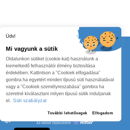
Üdv!
Kapcsolat
Mi vagyunk a sütik
KÖVESSENEK
Oldalunkon sütiket (cookie-kat) használunk a
kiemelkedő felhasználói élmény biztosítása
érdekében. Kattintson a "Cookiek elfogadása"
gombra ha egyetért minden típusú süti használatával
vagy a "Cookiek személyreszabása" gombra ha
szeretné kiválasztani milyen típusú sütik induljanak
SZATMÁR MEGYE MEGYEI TANÁCS
el.
Süti szabályzat
SZEMÉLYES ADATOK VÉDELME
További lehetősegek
Elfogadom
Az oldalt fejlesztette