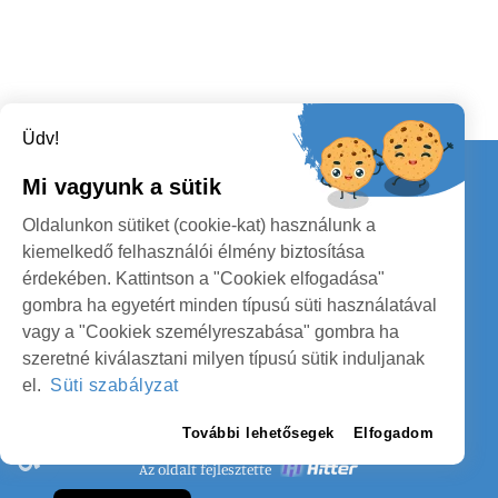
Üdv!
Kapcsolat
Mi vagyunk a sütik
KÖVESSENEK
Oldalunkon sütiket (cookie-kat) használunk a
kiemelkedő felhasználói élmény biztosítása
érdekében. Kattintson a "Cookiek elfogadása"
gombra ha egyetért minden típusú süti használatával
vagy a "Cookiek személyreszabása" gombra ha
szeretné kiválasztani milyen típusú sütik induljanak
SZATMÁR MEGYE MEGYEI TANÁCS
el.
Süti szabályzat
SZEMÉLYES ADATOK VÉDELME
További lehetősegek
Elfogadom
Az oldalt fejlesztette