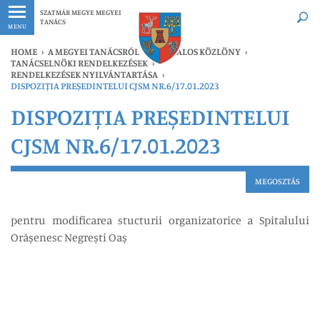
Legfrissebb
Bármikor
SZATMÁR MEGYE MEGYEI
TANÁCS
MENU
HOME
›
A MEGYEI TANÁCSRÓL
›
HIVATALOS KÖZLÖNY
›
TANÁCSELNÖKI RENDELKEZÉSEK
›
RENDELKEZÉSEK NYILVÁNTARTÁSA
›
DISPOZIȚIA PREȘEDINTELUI CJSM NR.6/17.01.2023
DISPOZIȚIA PREȘEDINTELUI
CJSM NR.6/17.01.2023
MEGOSZTÁS
pentru modificarea stucturii organizatorice a Spitalului
Orășenesc Negrești Oaș