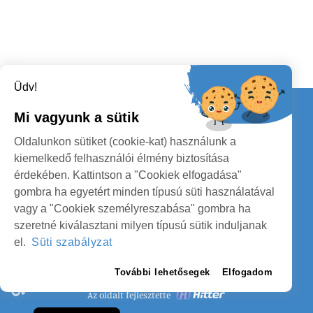
Üdv!
Kapcsolat
Mi vagyunk a sütik
KÖVESSENEK
Oldalunkon sütiket (cookie-kat) használunk a
kiemelkedő felhasználói élmény biztosítása
érdekében. Kattintson a "Cookiek elfogadása"
gombra ha egyetért minden típusú süti használatával
vagy a "Cookiek személyreszabása" gombra ha
szeretné kiválasztani milyen típusú sütik induljanak
SZATMÁR MEGYE MEGYEI TANÁCS
el.
Süti szabályzat
SZEMÉLYES ADATOK VÉDELME
További lehetősegek
Elfogadom
Az oldalt fejlesztette