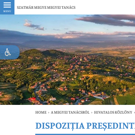
Legfrissebb
SZATMÁR MEGYE MEGYEI TANÁCS
MENU
HOME
›
A MEGYEI TANÁCSRÓL
›
HIVATALOS KÖZLÖNY
›
DISPOZIȚIA PREȘEDINTE