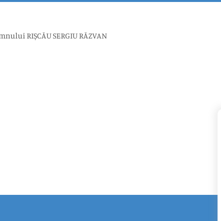
l domnului RIȘCĂU SERGIU RĂZVAN