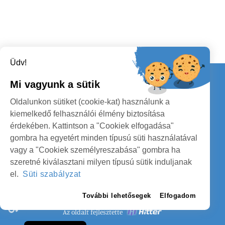
Üdv!
Kapcsolat
Mi vagyunk a sütik
KÖVESSENEK
Oldalunkon sütiket (cookie-kat) használunk a
kiemelkedő felhasználói élmény biztosítása
érdekében. Kattintson a "Cookiek elfogadása"
gombra ha egyetért minden típusú süti használatával
vagy a "Cookiek személyreszabása" gombra ha
szeretné kiválasztani milyen típusú sütik induljanak
SZATMÁR MEGYE MEGYEI TANÁCS
el.
Süti szabályzat
SZEMÉLYES ADATOK VÉDELME
További lehetősegek
Elfogadom
Az oldalt fejlesztette