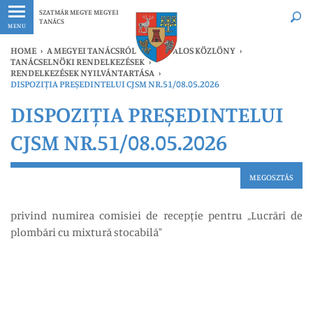
Legfrissebb
Bármikor
SZATMÁR MEGYE MEGYEI
TANÁCS
MENU
HOME
›
A MEGYEI TANÁCSRÓL
›
HIVATALOS KÖZLÖNY
›
TANÁCSELNÖKI RENDELKEZÉSEK
›
RENDELKEZÉSEK NYILVÁNTARTÁSA
›
DISPOZIȚIA PREȘEDINTELUI CJSM NR.51/08.05.2026
DISPOZIȚIA PREȘEDINTELUI
CJSM NR.51/08.05.2026
MEGOSZTÁS
privind numirea comisiei de recepţie pentru „Lucrări de
plombări cu mixtură stocabilă"