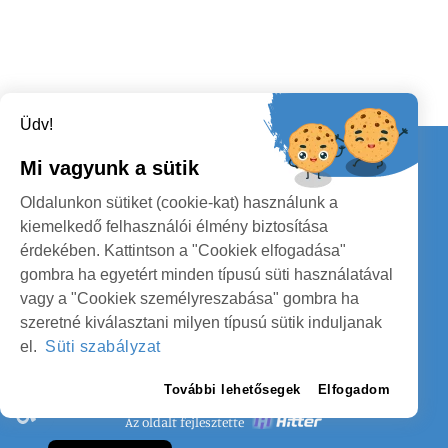
Üdv!
Kapcsolat
Mi vagyunk a sütik
KÖVESSENEK
Oldalunkon sütiket (cookie-kat) használunk a
kiemelkedő felhasználói élmény biztosítása
érdekében. Kattintson a "Cookiek elfogadása"
gombra ha egyetért minden típusú süti használatával
vagy a "Cookiek személyreszabása" gombra ha
szeretné kiválasztani milyen típusú sütik induljanak
SZATMÁR MEGYE MEGYEI TANÁCS
el.
Süti szabályzat
SZEMÉLYES ADATOK VÉDELME
További lehetősegek
Elfogadom
Az oldalt fejlesztette