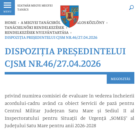
Legfrissebb
Bármikor
SZATMÁR MEGYE MEGYEI
TANÁCS
MENU
HOME
›
A MEGYEI TANÁCSRÓL
›
HIVATALOS KÖZLÖNY
›
TANÁCSELNÖKI RENDELKEZÉSEK
›
RENDELKEZÉSEK NYILVÁNTARTÁSA
›
DISPOZIȚIA PREȘEDINTELUI CJSM NR.46/27.04.2026
DISPOZIȚIA PREȘEDINTELUI
CJSM NR.46/27.04.2026
MEGOSZTÁS
privind numirea comisiei de evaluare în vederea încheierii
acordului-cadru având ca obiect Servicii de pază pentru
Centrul Militar Județean Satu Mare și Sediul II al
Inspectoratului pentru Situaţii de Urgenţă „SOMEȘ” al
Judeţului Satu Mare pentru anii 2026-2028