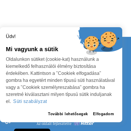
Üdv!
Kapcsolat
Mi vagyunk a sütik
KÖVESSENEK
Oldalunkon sütiket (cookie-kat) használunk a
kiemelkedő felhasználói élmény biztosítása
érdekében. Kattintson a "Cookiek elfogadása"
gombra ha egyetért minden típusú süti használatával
vagy a "Cookiek személyreszabása" gombra ha
szeretné kiválasztani milyen típusú sütik induljanak
SZATMÁR MEGYE MEGYEI TANÁCS
el.
Süti szabályzat
SZEMÉLYES ADATOK VÉDELME
További lehetősegek
Elfogadom
Az oldalt fejlesztette