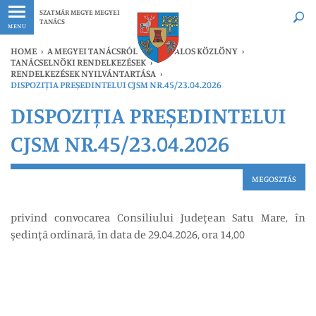
Legfrissebb
Bármikor
SZATMÁR MEGYE MEGYEI
TANÁCS
MENU
HOME
›
A MEGYEI TANÁCSRÓL
›
HIVATALOS KÖZLÖNY
›
TANÁCSELNÖKI RENDELKEZÉSEK
›
RENDELKEZÉSEK NYILVÁNTARTÁSA
›
DISPOZIȚIA PREȘEDINTELUI CJSM NR.45/23.04.2026
DISPOZIȚIA PREȘEDINTELUI
CJSM NR.45/23.04.2026
MEGOSZTÁS
privind convocarea Consiliului Judeţean Satu Mare, în
şedinţă ordinară, în data de 29.04.2026, ora 14,00