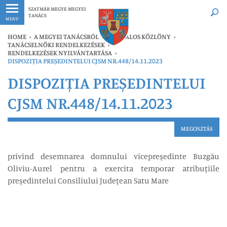
Legfrissebb
Bármikor
SZATMÁR MEGYE MEGYEI
TANÁCS
MENU
HOME
›
A MEGYEI TANÁCSRÓL
›
HIVATALOS KÖZLÖNY
›
TANÁCSELNÖKI RENDELKEZÉSEK
›
RENDELKEZÉSEK NYILVÁNTARTÁSA
›
DISPOZIȚIA PREȘEDINTELUI CJSM NR.448/14.11.2023
DISPOZIȚIA PREȘEDINTELUI
CJSM NR.448/14.11.2023
MEGOSZTÁS
privind desemnarea domnului vicepreşedinte Buzgău
Oliviu-Aurel pentru a exercita temporar atribuţiile
preşedintelui Consiliului Judeţean Satu Mare