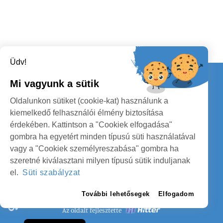
Üdv!
Kapcsolat
Mi vagyunk a sütik
KÖVESSENEK
Oldalunkon sütiket (cookie-kat) használunk a
kiemelkedő felhasználói élmény biztosítása
érdekében. Kattintson a "Cookiek elfogadása"
gombra ha egyetért minden típusú süti használatával
vagy a "Cookiek személyreszabása" gombra ha
szeretné kiválasztani milyen típusú sütik induljanak
SZATMÁR MEGYE MEGYEI TANÁCS
el.
Süti szabályzat
SZEMÉLYES ADATOK VÉDELME
További lehetősegek
Elfogadom
Az oldalt fejlesztette