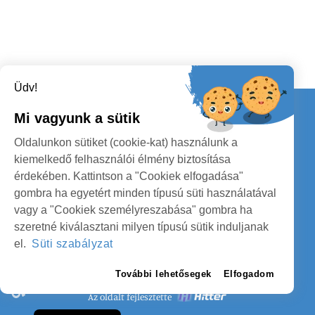
Üdv!
Kapcsolat
Mi vagyunk a sütik
KÖVESSENEK
Oldalunkon sütiket (cookie-kat) használunk a
kiemelkedő felhasználói élmény biztosítása
érdekében. Kattintson a "Cookiek elfogadása"
gombra ha egyetért minden típusú süti használatával
vagy a "Cookiek személyreszabása" gombra ha
szeretné kiválasztani milyen típusú sütik induljanak
SZATMÁR MEGYE MEGYEI TANÁCS
el.
Süti szabályzat
SZEMÉLYES ADATOK VÉDELME
További lehetősegek
Elfogadom
Az oldalt fejlesztette