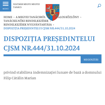
Legfrissebb
Bármikor
SZATMÁR MEGYE MEGYEI
TANÁCS
MENU
HOME
›
A MEGYEI TANÁCSRÓL
›
HIVATALOS KÖZLÖNY
›
TANÁCSELNÖKI RENDELKEZÉSEK
›
RENDELKEZÉSEK NYILVÁNTARTÁSA
›
DISPOZIȚIA PREȘEDINTELUI CJSM NR.444/31.10.2024
DISPOZIȚIA PREȘEDINTELUI
CJSM NR.444/31.10.2024
MEGOSZTÁS
privind stabilirea indemnizaţiei lunare de bază a domnului
Filip Cătălin Marian