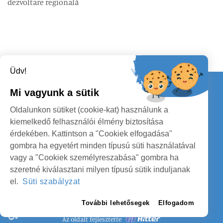
dezvoltare regională
Üdv!
Kapcsolat
Mi vagyunk a sütik
KÖVESSENEK
Oldalunkon sütiket (cookie-kat) használunk a
kiemelkedő felhasználói élmény biztosítása
érdekében. Kattintson a "Cookiek elfogadása"
gombra ha egyetért minden típusú süti használatával
vagy a "Cookiek személyreszabása" gombra ha
szeretné kiválasztani milyen típusú sütik induljanak
SZATMÁR MEGYE MEGYEI TANÁCS
el.
Süti szabályzat
SZEMÉLYES ADATOK VÉDELME
További lehetősegek
Elfogadom
Az oldalt fejlesztette