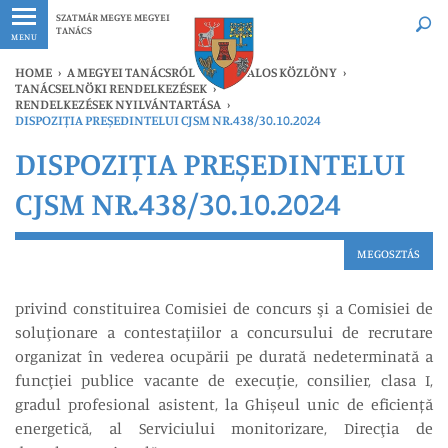
Legfrissebb
Bármikor
SZATMÁR MEGYE MEGYEI
TANÁCS
MENU
HOME
›
A MEGYEI TANÁCSRÓL
›
HIVATALOS KÖZLÖNY
›
TANÁCSELNÖKI RENDELKEZÉSEK
›
RENDELKEZÉSEK NYILVÁNTARTÁSA
›
DISPOZIȚIA PREȘEDINTELUI CJSM NR.438/30.10.2024
DISPOZIȚIA PREȘEDINTELUI
CJSM NR.438/30.10.2024
MEGOSZTÁS
privind constituirea Comisiei de concurs şi a Comisiei de
soluţionare a contestaţiilor a concursului de recrutare
organizat în vederea ocupării pe durată nedeterminată a
funcţiei publice vacante de execuţie, consilier, clasa I,
gradul profesional asistent, la Ghișeul unic de eficiență
energetică, al Serviciului monitorizare, Direcţia de