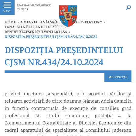
Legfrissebb
Bármikor
SZATMÁR MEGYE MEGYEI
TANÁCS
MENU
HOME
›
A MEGYEI TANÁCSRÓL
›
HIVATALOS KÖZLÖNY
›
TANÁCSELNÖKI RENDELKEZÉSEK
›
RENDELKEZÉSEK NYILVÁNTARTÁSA
›
DISPOZIȚIA PREȘEDINTELUI CJSM NR.434/24.10.2024
DISPOZIȚIA PREȘEDINTELUI
CJSM NR.434/24.10.2024
MEGOSZTÁS
privind încetarea suspendării, prin acordul părţilor şi
reluarea activităţii de către doamna Stănean Adela Camelia
în funcţia contractuală de execuţie de consilier, grad
profesional IA, studii superioare, gradația 4, la
Compartimentul Contabilitate al Direcției Economice din
cadrul aparatului de specialitate al Consiliului Judeţean