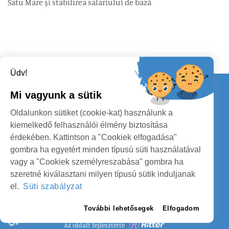
Satu Mare şi stabilirea salariului de bază
Üdv!
Kapcsolat
Mi vagyunk a sütik
KÖVESSENEK
Oldalunkon sütiket (cookie-kat) használunk a
kiemelkedő felhasználói élmény biztosítása
érdekében. Kattintson a "Cookiek elfogadása"
gombra ha egyetért minden típusú süti használatával
vagy a "Cookiek személyreszabása" gombra ha
szeretné kiválasztani milyen típusú sütik induljanak
SZATMÁR MEGYE MEGYEI TANÁCS
el.
Süti szabályzat
SZEMÉLYES ADATOK VÉDELME
További lehetősegek
Elfogadom
Az oldalt fejlesztette